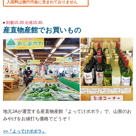
入浴料は旅行代金に含まれておりません
到着15:20 出発15:45
産直物産館でお買いもの
地元JAが運営する産直物産館『よってけポポラ』で、山形のお
みやげをお値打ち価格でどうぞ！
>>『よってけポポラ』