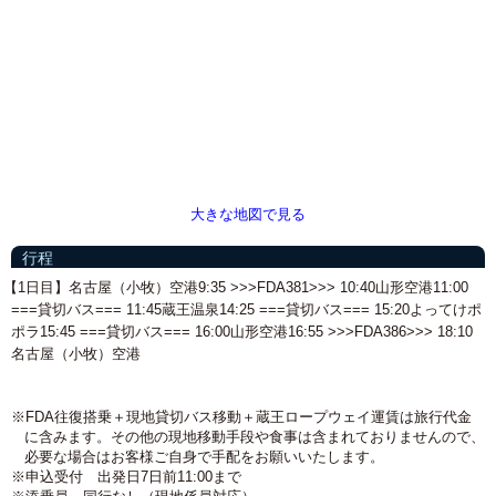
大きな地図で見る
行程
【1日目】名古屋（小牧）空港9:35 >>>FDA381>>> 10:40山形空港11:00
===貸切バス=== 11:45蔵王温泉14:25 ===貸切バス=== 15:20よってけポ
ポラ15:45 ===貸切バス=== 16:00山形空港16:55 >>>FDA386>>> 18:10
名古屋（小牧）空港
※FDA往復搭乗＋現地貸切バス移動＋蔵王ロープウェイ運賃は旅行代金
に含みます。その他の現地移動手段や食事は含まれておりませんので、
必要な場合はお客様ご自身で手配をお願いいたします。
※申込受付 出発日7日前11:00まで