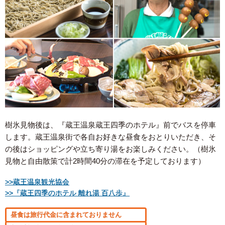
樹氷見物後は、『蔵王温泉蔵王四季のホテル』前でバスを停車
します。蔵王温泉街で各自お好きな昼食をおとりいただき、そ
の後はショッピングや立ち寄り湯をお楽しみください。（樹氷
見物と自由散策で計2時間40分の滞在を予定しております）
>>蔵王温泉観光協会
>>『蔵王四季のホテル 離れ湯 百八歩』
昼食は旅行代金に含まれておりません